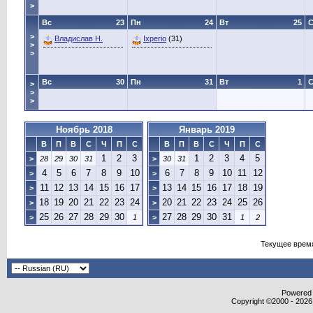
>
Вс
23
Пн
24
Вт
25
>
Владислав Н.
Ixperio
(31)
>
>
Вс
30
Пн
31
Вт
1
>
>
>
Ноябрь 2018
Январь 2019
В
П
В
С
Ч
П
С
В
П
В
С
Ч
П
С
1
2
3
1
2
3
4
5
>
28
29
30
31
>
30
31
4
5
6
7
8
9
10
6
7
8
9
10
11
12
>
>
11
12
13
14
15
16
17
13
14
15
16
17
18
19
>
>
18
19
20
21
22
23
24
20
21
22
23
24
25
26
>
>
25
26
27
28
29
30
27
28
29
30
31
>
1
>
1
2
Текущее врем
Powered b
Copyright ©2000 - 2026,