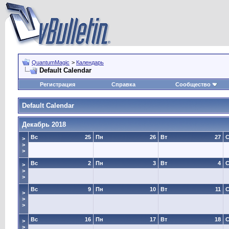
QuantumMagic
>
Календарь
Default Calendar
Регистрация
Справка
Сообщество
Default Calendar
Декабрь 2018
Вс
25
Пн
26
Вт
27
>
>
>
Вс
2
Пн
3
Вт
4
>
>
>
Вс
9
Пн
10
Вт
11
>
>
>
Вс
16
Пн
17
Вт
18
>
>