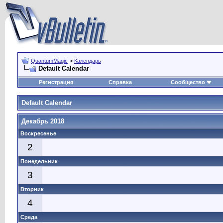
QuantumMagic
>
Календарь
Default Calendar
Регистрация
Справка
Сообщество
Default Calendar
Декабрь 2018
Воскресенье
2
Понедельник
3
Вторник
4
Среда