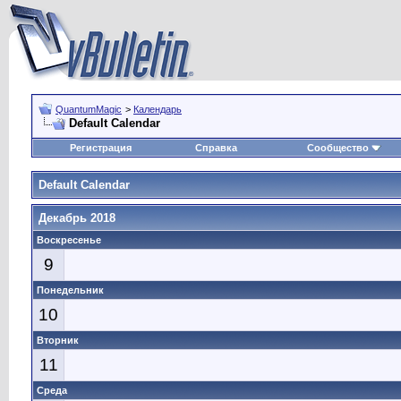
QuantumMagic
>
Календарь
Default Calendar
Регистрация
Справка
Сообщество
Default Calendar
Декабрь 2018
Воскресенье
9
Понедельник
10
Вторник
11
Среда