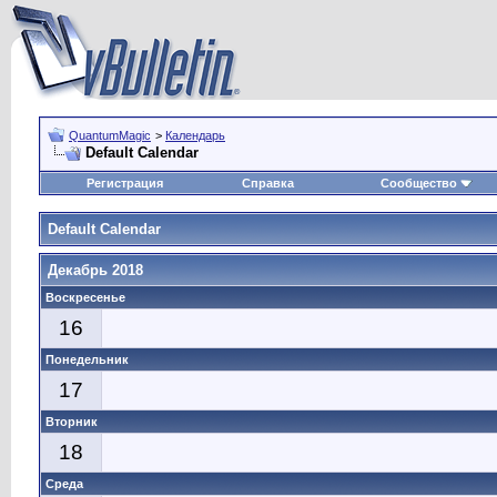
QuantumMagic
>
Календарь
Default Calendar
Регистрация
Справка
Сообщество
Default Calendar
Декабрь 2018
Воскресенье
16
Понедельник
17
Вторник
18
Среда