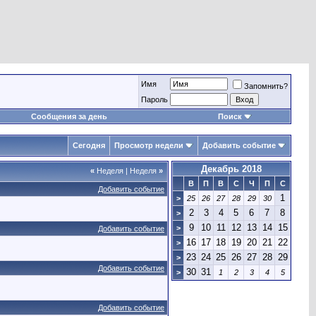
Имя
Запомнить?
Пароль
Сообщения за день
Поиск
Сегодня
Просмотр недели
Добавить событие
Декабрь 2018
«
Неделя
|
Неделя
»
В
П
В
С
Ч
П
С
Добавить событие
1
>
25
26
27
28
29
30
2
3
4
5
6
7
8
>
9
10
11
12
13
14
15
>
Добавить событие
16
17
18
19
20
21
22
>
23
24
25
26
27
28
29
>
Добавить событие
30
31
>
1
2
3
4
5
Добавить событие