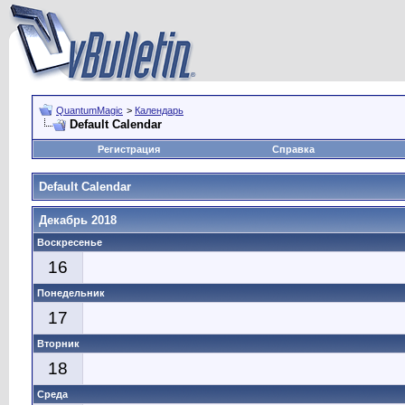
QuantumMagic
>
Календарь
Default Calendar
Регистрация
Справка
Default Calendar
Декабрь 2018
Воскресенье
16
Понедельник
17
Вторник
18
Среда