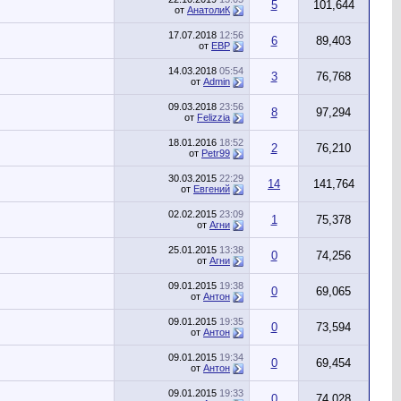
5
101,644
от
АнатолиК
17.07.2018
12:56
6
89,403
от
ЕВР
14.03.2018
05:54
3
76,768
от
Admin
09.03.2018
23:56
8
97,294
от
Felizzia
18.01.2016
18:52
2
76,210
от
Petr99
30.03.2015
22:29
14
141,764
от
Евгений
02.02.2015
23:09
1
75,378
от
Агни
25.01.2015
13:38
0
74,256
от
Агни
09.01.2015
19:38
0
69,065
от
Антон
09.01.2015
19:35
0
73,594
от
Антон
09.01.2015
19:34
0
69,454
от
Антон
09.01.2015
19:33
0
74,028