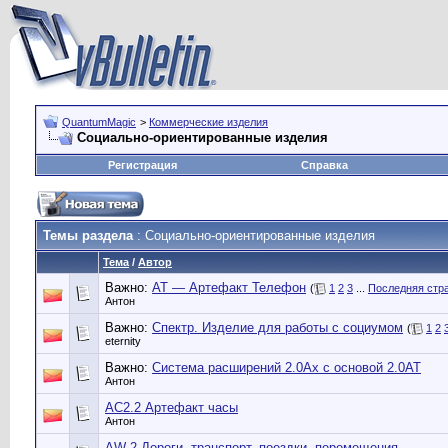
QuantumMagic
>
Коммерческие изделия
Социально-ориентированные изделия
Регистрация
Справка
Темы раздела
: Социально-ориентированные изделия
Тема
/
Автор
Важно:
АТ — Артефакт Телефон
(
1
2
3
...
Последняя стр
Антон
Важно:
Спектр. Изделие для работы с социумом
(
1
2
eternity
Важно:
Система расширений 2.0Ах с основой 2.0АТ
Антон
АС2.2 Артефакт часы
Антон
AW-2 Дороги, транспорт, поездки, перемещения