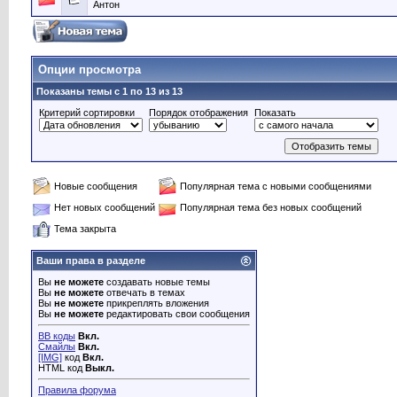
Антон
Опции просмотра
Показаны темы с 1 по 13 из 13
Критерий сортировки
Порядок отображения
Показать
Новые сообщения
Популярная тема с новыми сообщениями
Нет новых сообщений
Популярная тема без новых сообщений
Тема закрыта
Ваши права в разделе
Вы
не можете
создавать новые темы
Вы
не можете
отвечать в темах
Вы
не можете
прикреплять вложения
Вы
не можете
редактировать свои сообщения
BB коды
Вкл.
Смайлы
Вкл.
[IMG]
код
Вкл.
HTML код
Выкл.
Правила форума