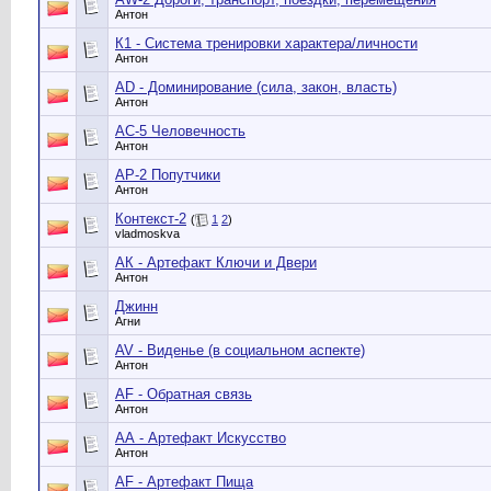
Антон
К1 - Система тренировки характера/личности
Антон
AD - Доминирование (сила, закон, власть)
Антон
АС-5 Человечность
Антон
АР-2 Попутчики
Антон
Контекст-2
(
1
2
)
vladmoskva
АК - Артефакт Ключи и Двери
Антон
Джинн
Агни
AV - Виденье (в социальном аспекте)
Антон
AF - Обратная связь
Антон
АА - Артефакт Искусство
Антон
АF - Артефакт Пища