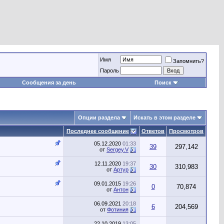
Имя
Запомнить?
Пароль
Сообщения за день
Поиск
Опции раздела
Искать в этом разделе
Последнее сообщение
Ответов
Просмотров
05.12.2020
01:33
39
297,142
от
Sergey.V
12.11.2020
19:37
30
310,983
от
Артур
09.01.2015
19:26
0
70,874
от
Антон
06.09.2021
20:18
6
204,569
от
Фотиния
22.10.2019
13:05