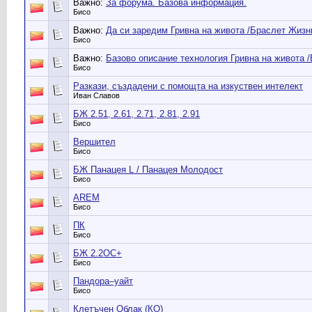
Важно:
За форума. Базова информация.
Бисо
Важно:
Да си заредим Гривна на живота /Браслет Жизни
Бисо
Важно:
Базово описание технология Гривна на живота 
Бисо
Разкази, създадени с помощта на изкуствен интелект
Иван Славов
БЖ 2.51, 2.61, 2.71, 2.81, 2.91
Бисо
Вершител
Бисо
БЖ Панацея L / Панацея Молодост
Бисо
AREM
Бисо
ПК
Бисо
БЖ 2.2ОС+
Бисо
Пандора–уайт
Бисо
Клетъчен Облак (КО)