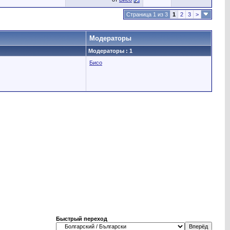
Страница 1 из 3
1
2
3
>
Модераторы
Модераторы : 1
Бисо
Быстрый переход