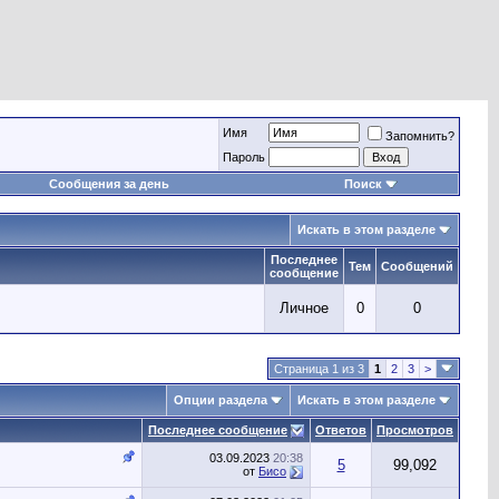
Имя
Запомнить?
Пароль
Сообщения за день
Поиск
Искать в этом разделе
Последнее
Тем
Сообщений
сообщение
Личное
0
0
Страница 1 из 3
1
2
3
>
Опции раздела
Искать в этом разделе
Последнее сообщение
Ответов
Просмотров
03.09.2023
20:38
5
99,092
от
Бисо