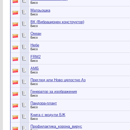
Бисо
Матрьошка
Бисо
ВК (Вибрационен конструктор)
Бисо
Океан
Бисо
Небе
Бисо
FRM2
Бисо
АМБ
Бисо
Преглед или Ново цялостно Аз
Бисо
Генератор за изображения
Бисо
Пандора-плант
Бисо
Книга с модули БЖ
Бисо
Профилактика_корона_вирус