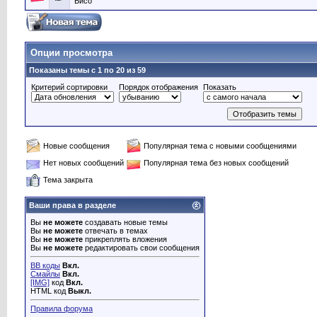
Бисо
Опции просмотра
Показаны темы с 1 по 20 из 59
Критерий сортировки
Порядок отображения
Показать
Новые сообщения
Популярная тема с новыми сообщениями
Нет новых сообщений
Популярная тема без новых сообщений
Тема закрыта
Ваши права в разделе
Вы
не можете
создавать новые темы
Вы
не можете
отвечать в темах
Вы
не можете
прикреплять вложения
Вы
не можете
редактировать свои сообщения
BB коды
Вкл.
Смайлы
Вкл.
[IMG]
код
Вкл.
HTML код
Выкл.
Правила форума