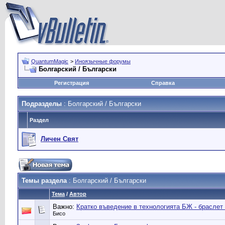
QuantumMagic
>
Иноязычные форумы
Болгарский / Български
Регистрация
Справка
Подразделы
: Болгарский / Български
Раздел
Личен Свят
Темы раздела
: Болгарский / Български
Тема
/
Автор
Важно:
Кратко въведение в технологията БЖ - браслет 
Бисо