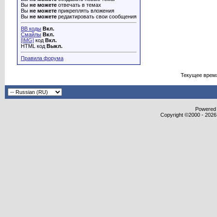
Вы
не можете
отвечать в темах
Вы
не можете
прикреплять вложения
Вы
не можете
редактировать свои сообщения
BB коды
Вкл.
Смайлы
Вкл.
[IMG]
код
Вкл.
HTML код
Выкл.
Правила форума
Текущее врем
Powered b
Copyright ©2000 - 2026,