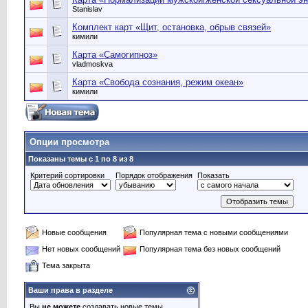
Stanislav
Комплект карт «Щит, остановка, обрыв связей»
кимили
Карта «Самогипноз»
vladmoskva
Карта «Свобода сознания, режим океан»
кимили
Опции просмотра
Показаны темы с 1 по 8 из 8
Критерий сортировки
Порядок отображения
Показать
Новые сообщения
Популярная тема с новыми сообщениями
Нет новых сообщений
Популярная тема без новых сообщений
Тема закрыта
Ваши права в разделе
Вы
не можете
создавать новые темы