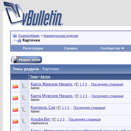
QuantumMagic
>
Коммерческие изделия
Карточки
Регистрация
Справка
Сообщество
Темы раздела
: Карточки
Тема
/
Автор
Карта Женское Начало.
(
1
2
3
...
Последняя страница
)
Admin
Карта Мужское Начало.
(
1
2
3
...
Последняя страница
)
Admin
Контроль Сна
(
1
2
3
...
Последняя страница
)
Admin
Альфа-Вит
(
1
2
3
...
Последняя страница
)
vladmoskva
Карта «Нормализации мужской/женской сексуальной эн