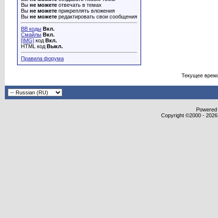
Вы
не можете
отвечать в темах
Вы
не можете
прикреплять вложения
Вы
не можете
редактировать свои сообщения
BB коды
Вкл.
Смайлы
Вкл.
[IMG]
код
Вкл.
HTML код
Выкл.
Правила форума
Текущее врем
Powered b
Copyright ©2000 - 2026,