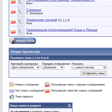
Бисо
Снежинка
С. Альбатрос
Управление погодой
(
1
2
3
)
Агни
Гармонизация (деполяризация) Коши и Декоши
Агни
Опции просмотра
Показаны темы с 1 по 8 из 8
Критерий сортировки
Порядок отображения
Показать
Новые сообщения
Популярная тема с новыми сообщениями
Нет новых сообщений
Популярная тема без новых сообщений
Тема закрыта
Ваши права в разделе
Вы
не можете
создавать новые темы