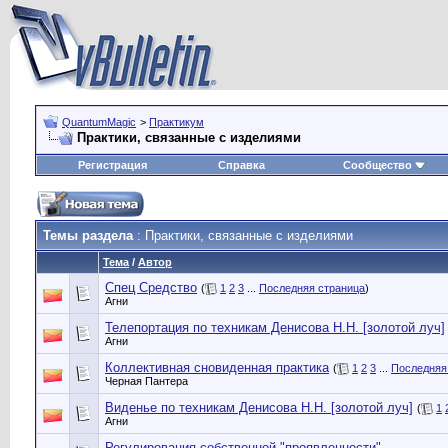
QuantumMagic
>
Практикум
Практики, связанные с изделиями
Регистрация
Справка
Сообщество
Темы раздела
: Практики, связанные с изделиями
Тема
/
Автор
Спец Средство
(
1
2
3
...
Последняя страница
)
Агни
Телепортация по техникам Денисова Н.Н. [золотой луч]
Агни
Коллективная сновиденная практика
(
1
2
3
...
Последняя
Черная Пантера
Виденье по техникам Денисова Н.Н. [золотой луч]
(
1
Агни
Регулирования собственной "проявленности"