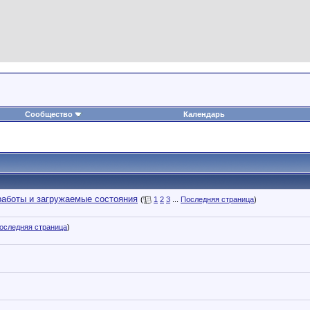
Сообщество
Календарь
аботы и загружаемые состояния
(
1
2
3
...
Последняя страница
)
оследняя страница
)