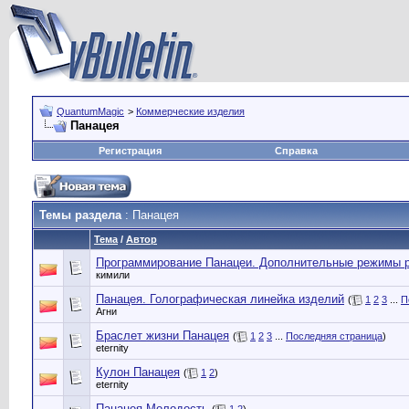
QuantumMagic
>
Коммерческие изделия
Панацея
Регистрация
Справка
Темы раздела
: Панацея
Тема
/
Автор
Программирование Панацеи. Дополнительные режимы р
кимили
Панацея. Голографическая линейка изделий
(
1
2
3
...
П
Агни
Браслет жизни Панацея
(
1
2
3
...
Последняя страница
)
eternity
Кулон Панацея
(
1
2
)
eternity
Панацея-Молодость