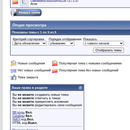
(
1
2
)
Агни
Опции просмотра
Показаны темы с 1 по 5 из 5
Критерий сортировки
Порядок отображения
Показать
Новые сообщения
Популярная тема с новыми сообщениями
Нет новых сообщений
Популярная тема без новых сообщений
Тема закрыта
Ваши права в разделе
Вы
не можете
создавать новые темы
Вы
не можете
отвечать в темах
Вы
не можете
прикреплять вложения
Вы
не можете
редактировать свои сообщения
BB коды
Вкл.
Смайлы
Вкл.
[IMG]
код
Вкл.
HTML код
Выкл.