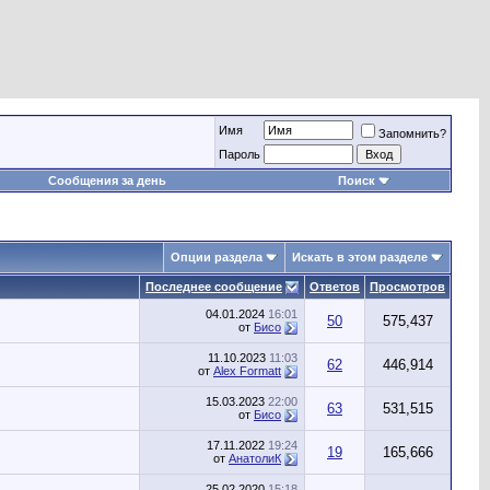
Имя
Запомнить?
Пароль
Сообщения за день
Поиск
Опции раздела
Искать в этом разделе
Последнее сообщение
Ответов
Просмотров
04.01.2024
16:01
50
575,437
от
Бисо
11.10.2023
11:03
62
446,914
от
Alex Formatt
15.03.2023
22:00
63
531,515
от
Бисо
17.11.2022
19:24
19
165,666
от
АнатолиК
25.02.2020
15:18