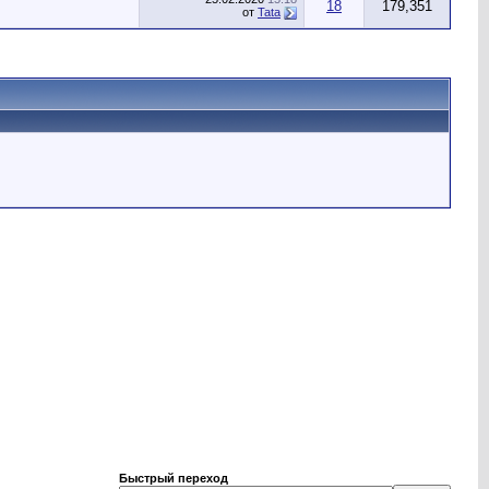
18
179,351
от
Tata
Быстрый переход