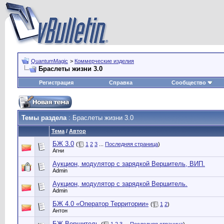
QuantumMagic
>
Коммерческие изделия
Браслеты жизни 3.0
Регистрация
Справка
Сообщество
Темы раздела
: Браслеты жизни 3.0
Тема
/
Автор
БЖ 3.0
(
1
2
3
...
Последняя страница
)
Агни
Аукцион, модулятор с зарядкой Вершитель, ВИП.
Admin
Аукцион, модулятор с зарядкой Вершитель.
Admin
БЖ 4.0 «Оператор Территории»
(
1
2
)
Антон
БЖ Вершитель