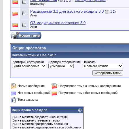
(
1
2
3
...
Последняя страница
)
brailovsky
Расширение 3.1 для жесткого входа в 3.0
(
1
2
)
Агни
ОЗ модификатор состояния 3.0
Агни
Опции просмотра
Показаны темы с 1 по 7 из 7
Критерий сортировки
Порядок отображения
Показать
Новые сообщения
Популярная тема с новыми сообщениями
Нет новых сообщений
Популярная тема без новых сообщений
Тема закрыта
Ваши права в разделе
Вы
не можете
создавать новые темы
Вы
не можете
отвечать в темах
Вы
не можете
прикреплять вложения
Вы
не можете
редактировать свои сообщения