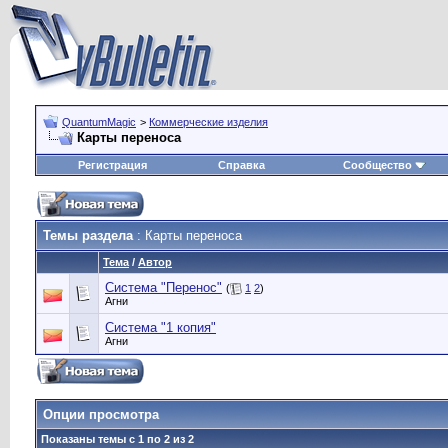
QuantumMagic
>
Коммерческие изделия
Карты переноса
Регистрация
Справка
Сообщество
Темы раздела
: Карты переноса
Тема
/
Автор
Система "Перенос"
(
1
2
)
Агни
Система "1 копия"
Агни
Опции просмотра
Показаны темы с 1 по 2 из 2