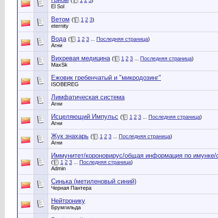
(
1
2
3
)
El Sol
Ветом
(
1
2
3
)
eternity
Вода
(
1
2
3
...
Последняя страница
)
Агни
Вихревая медицина
(
1
2
3
...
Последняя страница
)
MaxSk
Ежовик гребенчатый и "микродозинг"
ISOBEREG
Лимфатическая система
Агни
Исцеляющий Импульс
(
1
2
3
...
Последняя страница
)
Агни
Жук знахарь
(
1
2
3
...
Последняя страница
)
Агни
Иммунитет/короновирус/общая информация по имунке/
(
1
2
3
...
Последняя страница
)
Admin
Синька (метиленовый синий)
Черная Пантера
Нейтронику
Брумгильда