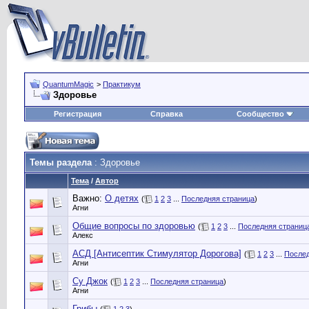
QuantumMagic
>
Практикум
Здоровье
Регистрация
Справка
Сообщество
Темы раздела
: Здоровье
Тема
/
Автор
Важно:
О детях
(
1
2
3
...
Последняя страница
)
Агни
Общие вопросы по здоровью
(
1
2
3
...
Последняя страниц
Алекс
АСД [Антисептик Стимулятор Дорогова]
(
1
2
3
...
Послед
Агни
Су Джок
(
1
2
3
...
Последняя страница
)
Агни
Грибы