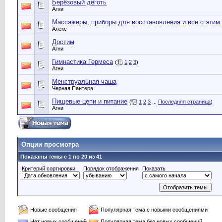
Берёзовый дёготь
Агни
Массажеры, приборы для восстановления и все с этим 
Алекс
Достим
Агни
Гимнастика Гермеса
(
1
2
3
)
Агни
Менструальная чаша
Черная Пантера
Пищевые цепи и питание
(
1
2
3
...
Последняя страница
)
Агни
Опции просмотра
Показаны темы с 1 по 20 из 41
Критерий сортировки
Порядок отображения
Показать
Новые сообщения
Популярная тема с новыми сообщениями
Нет новых сообщений
Популярная тема без новых сообщений