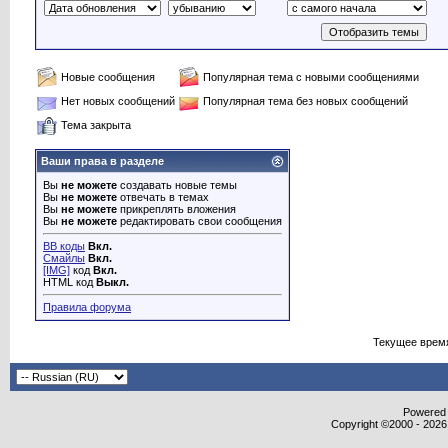
Новые сообщения
Популярная тема с новыми сообщениями
Нет новых сообщений
Популярная тема без новых сообщений
Тема закрыта
Ваши права в разделе
Вы
не можете
создавать новые темы
Вы
не можете
отвечать в темах
Вы
не можете
прикреплять вложения
Вы
не можете
редактировать свои сообщения
BB коды
Вкл.
Смайлы
Вкл.
[IMG]
код
Вкл.
HTML код
Выкл.
Правила форума
Текущее врем
Powered b
Copyright ©2000 - 2026,