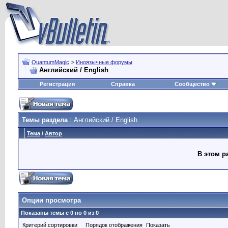
QuantumMagic
>
Иноязычные форумы
Английский / English
Регистрация
Справка
Сообщество
Темы раздела
: Английский / English
Тема
/
Автор
В этом р
Опции просмотра
Показаны темы с 0 по 0 из 0
Критерий сортировки
Порядок отображения
Показать