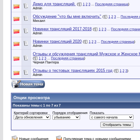
Демо для трансляций.
(
1
2
3
...
Последняя страница
)
Admin
Обсуждение "что бы мне включить"
(
1
2
3
...
Последняя 
Михаил
Новинки трансляций 2017-2018
(
1
2
3
...
Последняя стран
Admin
Новинки трансляций 2020
(
1
2
3
...
Последняя страница
)
Admin
Отзывы и обсуждения трансляций Мужское и Женское 
(
1
2
3
...
Последняя страница
)
Черная Пантера
Отзывы о тестовых трансляциях 2015 год
(
1
2
3
)
Admin
Опции просмотра
Показаны темы с 1 по 7 из 7
Критерий сортировки
Порядок отображения
Показать
Новые сообщения
Популярная тема с новыми сообщениями