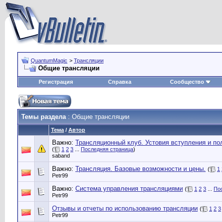
QuantumMagic
>
Трансляции
Общие трансляции
Регистрация
Справка
Сообщество
Темы раздела
: Общие трансляции
Тема
/
Автор
Важно:
Трансляционный клуб. Устовия вступления и по
(
1
2
3
...
Последняя страница
)
saband
Важно:
Трансляция. Базовые возможности и цены.
(
1
Petr99
Важно:
Система управления трансляциями
(
1
2
3
...
По
Petr99
Отзывы и отчеты по использованию трансляции
(
1
2
3
Petr99