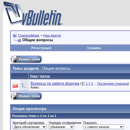
QuantumMagic
>
Наш форум
Общие вопросы
Регистрация
Справка
Темы раздела
: Общие вопросы
Тема
/
Автор
Вопросы по работе форума
(
1
2
3
...
Последняя страница
)
Алекс
Опции просмотра
Показаны темы с 1 по 1 из 1
Критерий сортировки
Порядок отображения
Показать