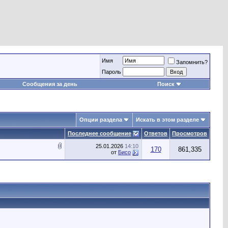
Имя
Запомнить?
Пароль
Сообщения за день
Поиск
Опции раздела
Искать в этом разделе
Последнее сообщение
Ответов
Просмотров
25.01.2026
14:10
170
861,335
от
Бисо