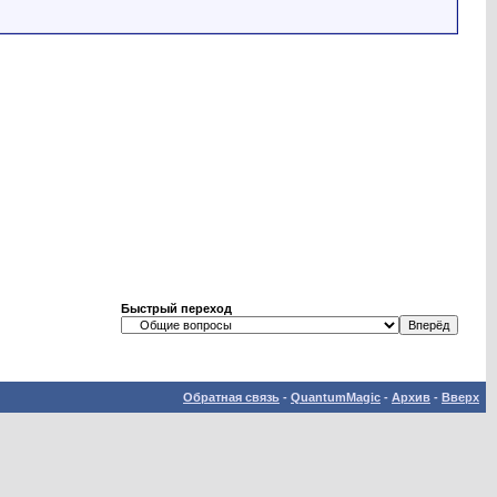
Быстрый переход
Обратная связь
-
QuantumMagic
-
Архив
-
Вверх