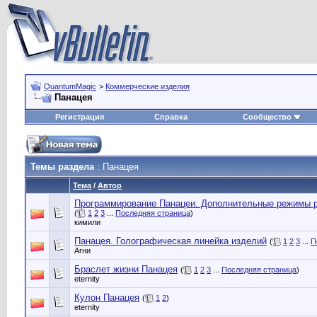
QuantumMagic
>
Коммерческие изделия
Панацея
Регистрация
Справка
Сообщество
Темы раздела
: Панацея
Тема
/
Автор
Программирование Панацеи. Дополнительные режимы р
(
1
2
3
...
Последняя страница
)
кимили
Панацея. Голографическая линейка изделий
(
1
2
3
...
П
Агни
Браслет жизни Панацея
(
1
2
3
...
Последняя страница
)
eternity
Кулон Панацея
(
1
2
)
eternity