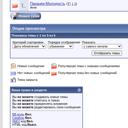
Панацея-Молодость
(
1
2
)
Агни
Опции просмотра
Показаны темы с 1 по 5 из 5
Критерий сортировки
Порядок отображения
Показать
Новые сообщения
Популярная тема с новыми сообщениями
Нет новых сообщений
Популярная тема без новых сообщений
Тема закрыта
Ваши права в разделе
Вы
не можете
создавать новые темы
Вы
не можете
отвечать в темах
Вы
не можете
прикреплять вложения
Вы
не можете
редактировать свои сообщения
BB коды
Вкл.
Смайлы
Вкл.
[IMG]
код
Вкл.
HTML код
Выкл.