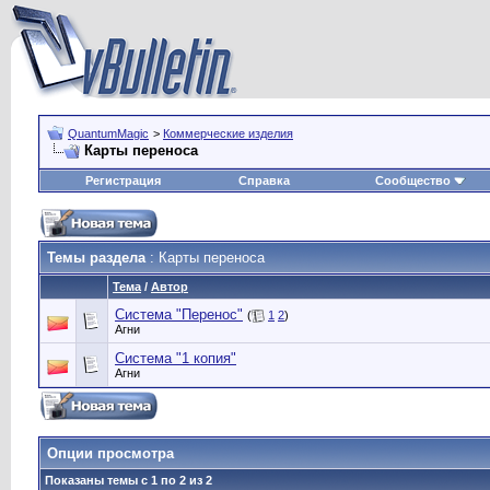
QuantumMagic
>
Коммерческие изделия
Карты переноса
Регистрация
Справка
Сообщество
Темы раздела
: Карты переноса
Тема
/
Автор
Система "Перенос"
(
1
2
)
Агни
Система "1 копия"
Агни
Опции просмотра
Показаны темы с 1 по 2 из 2