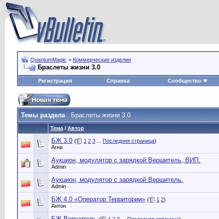
QuantumMagic
>
Коммерческие изделия
Браслеты жизни 3.0
Регистрация
Справка
Сообщество
Темы раздела
: Браслеты жизни 3.0
Тема
/
Автор
БЖ 3.0
(
1
2
3
...
Последняя страница
)
Агни
Аукцион, модулятор с зарядкой Вершитель, ВИП.
Admin
Аукцион, модулятор с зарядкой Вершитель.
Admin
БЖ 4.0 «Оператор Территории»
(
1
2
)
Антон
БЖ Вершитель