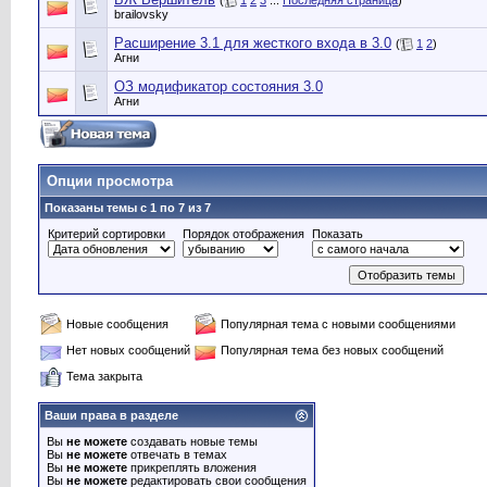
(
1
2
3
...
Последняя страница
)
brailovsky
Расширение 3.1 для жесткого входа в 3.0
(
1
2
)
Агни
ОЗ модификатор состояния 3.0
Агни
Опции просмотра
Показаны темы с 1 по 7 из 7
Критерий сортировки
Порядок отображения
Показать
Новые сообщения
Популярная тема с новыми сообщениями
Нет новых сообщений
Популярная тема без новых сообщений
Тема закрыта
Ваши права в разделе
Вы
не можете
создавать новые темы
Вы
не можете
отвечать в темах
Вы
не можете
прикреплять вложения
Вы
не можете
редактировать свои сообщения