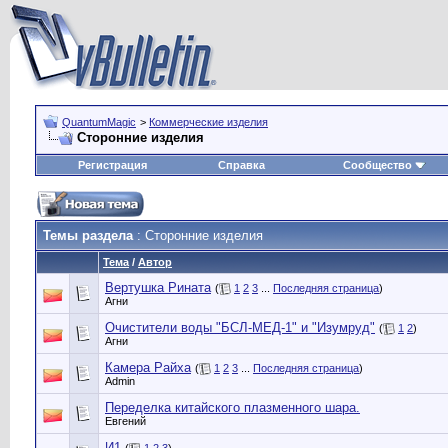
QuantumMagic
>
Коммерческие изделия
Сторонние изделия
Регистрация
Справка
Сообщество
Темы раздела
: Сторонние изделия
Тема
/
Автор
Вертушка Рината
(
1
2
3
...
Последняя страница
)
Агни
Очистители воды "БСЛ-МЕД-1" и "Изумруд"
(
1
2
)
Агни
Камера Райха
(
1
2
3
...
Последняя страница
)
Admin
Переделка китайского плазменного шара.
Евгений
И1