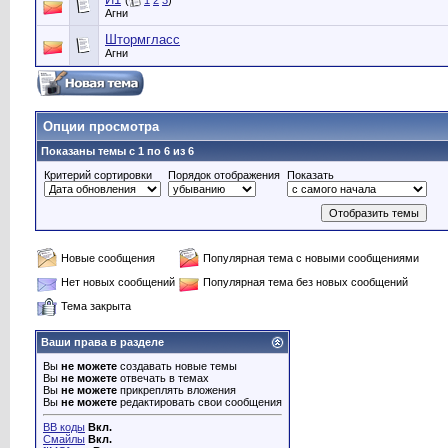
(
1
2
3
)
Агни
Штормгласс
Агни
Опции просмотра
Показаны темы с 1 по 6 из 6
Критерий сортировки
Порядок отображения
Показать
Новые сообщения
Популярная тема с новыми сообщениями
Нет новых сообщений
Популярная тема без новых сообщений
Тема закрыта
Ваши права в разделе
Вы
не можете
создавать новые темы
Вы
не можете
отвечать в темах
Вы
не можете
прикреплять вложения
Вы
не можете
редактировать свои сообщения
BB коды
Вкл.
Смайлы
Вкл.