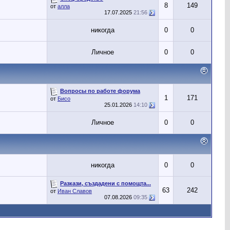
8
149
от
алла
17.07.2025
21:56
никогда
0
0
Личное
0
0
Вопросы по работе форума
1
171
от
Бисо
25.01.2026
14:10
Личное
0
0
никогда
0
0
Разкази, създадени с помощта...
63
242
от
Иван Славов
07.08.2026
09:35