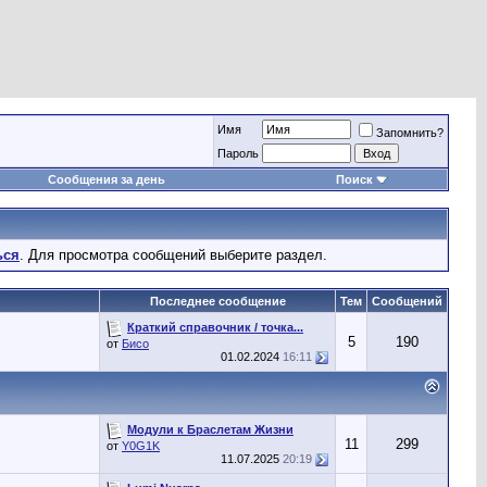
Имя
Запомнить?
Пароль
Сообщения за день
Поиск
ься
. Для просмотра сообщений выберите раздел.
Последнее сообщение
Тем
Сообщений
Краткий справочник / точка...
5
190
от
Бисо
01.02.2024
16:11
Модули к Браслетам Жизни
11
299
от
Y0G1K
11.07.2025
20:19