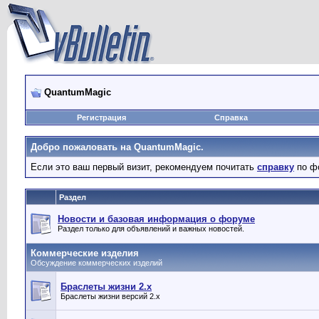
QuantumMagic
Регистрация
Справка
Добро пожаловать на QuantumMagic.
Если это ваш первый визит, рекомендуем почитать
справку
по ф
Раздел
Новости и базовая информация о форуме
Раздел только для объявлений и важных новостей.
Коммерческие изделия
Обсуждение коммерческих изделий
Браслеты жизни 2.x
Браслеты жизни версий 2.x