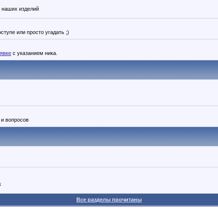
м наших изделий
тупе или просто угадать ;)
аявке
с указанием ника.
 и вопросов
к
Все разделы прочитаны