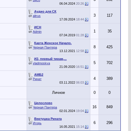
от
Бисо
06.04.2024
20:26
Аудио для СК
3
117
от
altrus
17.09.2024
18:44
ИСН
1
35
от
Admin
07.04.2019
01:28
Карта Женское Начало.
8
425
от
Черная Пантера
13.12.2021
12:58
И2, первый тираж,...
5
702
от
vladmoskva
21.09.2020
16:51
АМБ2
4
389
от
Ринат
03.11.2022
06:03
Личное
0
0
Целослово
16
849
от
Черная Пантера
02.01.2024
19:04
Вертушка Рината
6
296
от
Игорь
16.05.2021
15:14