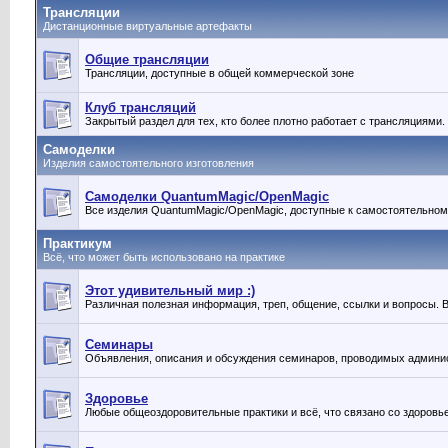
Трансляции
Дистанционные виртуальные артефакты
Общие трансляции
Трансляции, доступные в общей коммерческой зоне
Клуб трансляций
Закрытый раздел для тех, кто более плотно работает с трансляциями.
Самоделки
Изделия самостоятельного изготовления
Самоделки QuantumMagic/OpenMagic
Все изделия QuantumMagic/OpenMagic, доступные к самостоятельном
Практикум
Всё, что может быть использовано на практике
Этот удивительный мир :)
Различная полезная информация, треп, общение, ссылки и вопросы. В
Семинары
Объявления, описания и обсуждения семинаров, проводимых админи
Здоровье
Любые общеоздоровительные практики и всё, что связано со здоровь