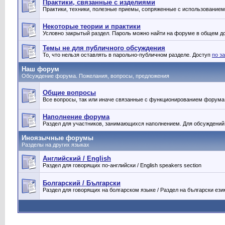
Практики, связанные с изделиями
Практики, техники, полезные приемы, сопряженные с использование
Некоторые теории и практики
Условно закрытый раздел. Пароль можно найти на форуме в общем дос
Темы не для публичного обсуждения
То, что нельзя оставлять в парольно-публичном разделе. Доступ
по з
Наш форум
Обсуждение форума. Пожелания, вопросы, предложения
Общие вопросы
Все вопросы, так или иначе связанные с функционированием форума
Наполнение форума
Раздел для участников, занимающихся наполнением. Для обсуждений
Иноязычные форумы
Разделы на других языках
Английский / English
Раздел для говорящих по-английски / English speakers section
Болгарский / Български
Раздел для говорящих на болгарском языке / Раздел на български ези