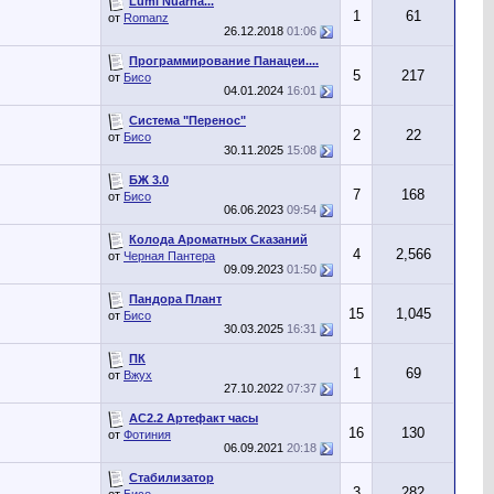
Lumi Nuarna...
1
61
от
Romanz
26.12.2018
01:06
Программирование Панацеи....
5
217
от
Бисо
04.01.2024
16:01
Система "Перенос"
2
22
от
Бисо
30.11.2025
15:08
БЖ 3.0
7
168
от
Бисо
06.06.2023
09:54
Колода Ароматных Сказаний
4
2,566
от
Черная Пантера
09.09.2023
01:50
Пандора Плант
15
1,045
от
Бисо
30.03.2025
16:31
ПК
1
69
от
Вжух
27.10.2022
07:37
АС2.2 Артефакт часы
16
130
от
Фотиния
06.09.2021
20:18
Стабилизатор
3
282