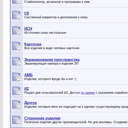
Стабилизатор, активатор и программы к ним
СК
Системный корректор и дополнения к нему
ИСН
Источники силы настольные
Карточки
Все изделия в виде типовых карточек
Экранирование пространства
Экранирующая камера и изделия ЭП
АМБ
Изделие, которого вроде бы и нет :)
И2
Раздел для пользователей И2. Доступ
по заявке
с указанием серийног
Другое
Изделия, которые явно не подходят ни к одному существующему раз
Сторонние изделия
Полезные изделия других производителей. Не для рекламы. Создание