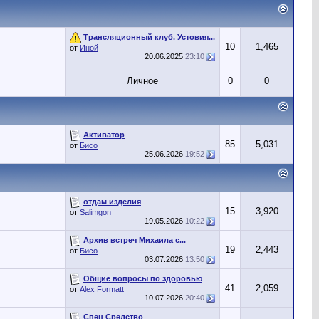
Трансляционный клуб. Устовия...
10
1,465
от
Иной
20.06.2025
23:10
Личное
0
0
Активатор
85
5,031
от
Бисо
25.06.2026
19:52
отдам изделия
15
3,920
от
Salimgon
19.05.2026
10:22
Архив встреч Михаила с...
19
2,443
от
Бисо
03.07.2026
13:50
Общие вопросы по здоровью
41
2,059
от
Alex Formatt
10.07.2026
20:40
Спец Средство