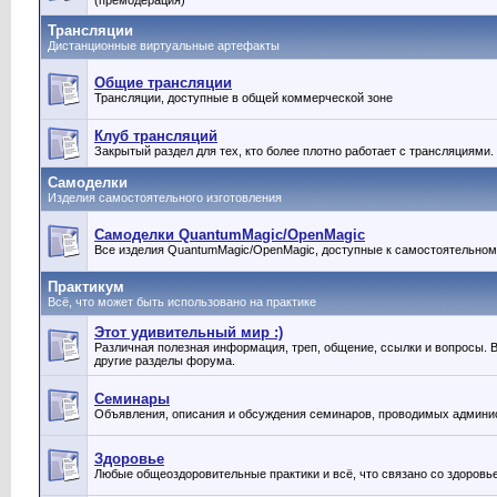
(премодерация)
Трансляции
Дистанционные виртуальные артефакты
Общие трансляции
Трансляции, доступные в общей коммерческой зоне
Клуб трансляций
Закрытый раздел для тех, кто более плотно работает с трансляциями.
Самоделки
Изделия самостоятельного изготовления
Самоделки QuantumMagic/OpenMagic
Все изделия QuantumMagic/OpenMagic, доступные к самостоятельном
Практикум
Всё, что может быть использовано на практике
Этот удивительный мир :)
Различная полезная информация, треп, общение, ссылки и вопросы. Вс
другие разделы форума.
Семинары
Объявления, описания и обсуждения семинаров, проводимых админи
Здоровье
Любые общеоздоровительные практики и всё, что связано со здоровь