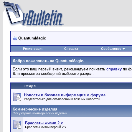
QuantumMagic
Регистрация
Справка
Сообщество
Добро пожаловать на QuantumMagic.
Если это ваш первый визит, рекомендуем почитать
справку
по ф
Для просмотра сообщений выберите раздел.
Раздел
Новости и базовая информация о форуме
Раздел только для объявлений и важных новостей.
Коммерческие изделия
Обсуждение коммерческих изделий
Браслеты жизни 2.x
Браслеты жизни версий 2.x