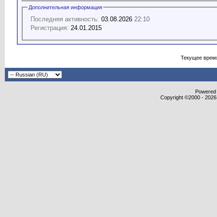
Дополнительная информация
Последняя активность:
03.08.2026
22:10
Регистрация:
24.01.2015
Текущее врем
Powered b
Copyright ©2000 - 2026,