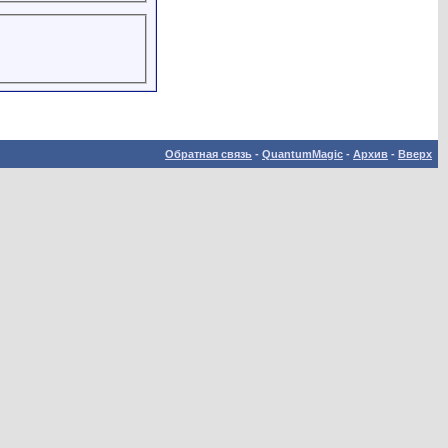
Обратная связь
-
QuantumMagic
-
Архив
-
Вверх