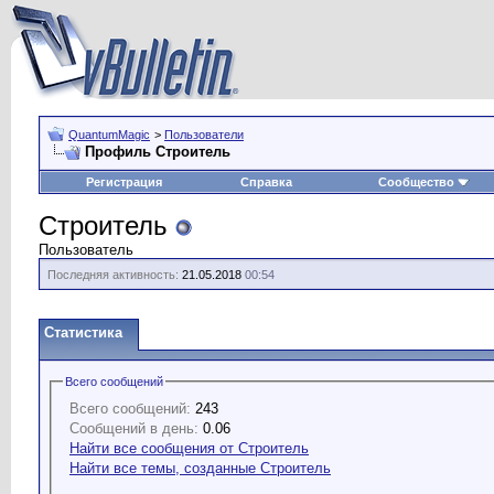
QuantumMagic
>
Пользователи
Профиль Строитель
Регистрация
Справка
Сообщество
Строитель
Пользователь
Последняя активность:
21.05.2018
00:54
Статистика
Всего сообщений
Всего сообщений:
243
Сообщений в день:
0.06
Найти все сообщения от Строитель
Найти все темы, созданные Строитель