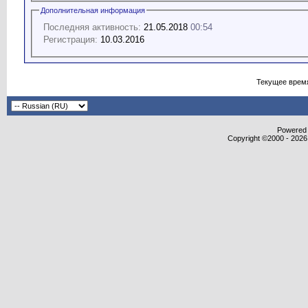
Дополнительная информация
Последняя активность:
21.05.2018
00:54
Регистрация:
10.03.2016
Текущее врем
Powered b
Copyright ©2000 - 2026,