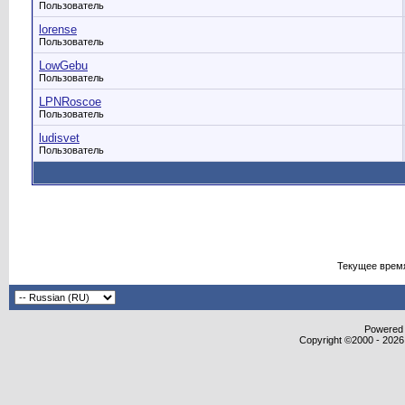
Пользователь
lorense
Пользователь
LowGebu
Пользователь
LPNRoscoe
Пользователь
ludisvet
Пользователь
Текущее врем
Powered b
Copyright ©2000 - 2026,