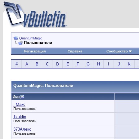
QuantumMagic
Пользователи
Регистрация
Справка
Сообщество
#
A
B
C
D
E
F
G
H
I
J
K
QuantumMagic: Пользователи
Имя
. Макс
Пользователь
1kuklin
Пользователь
373Aлекс
Пользователь