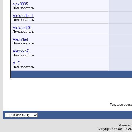
alex9995
Пользователь
Alexander_L
Пользователь
AlexandrSh
Пользователь
AlexVlad
Пользователь
Alexxxn7
Пользователь
ALF
Пользователь
Текущее врем
Powered b
Copyright ©2000 - 2026,