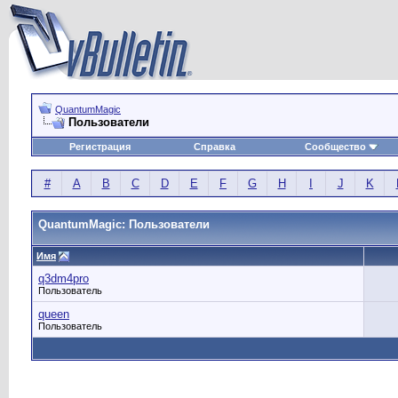
QuantumMagic
Пользователи
Регистрация
Справка
Сообщество
#
A
B
C
D
E
F
G
H
I
J
K
QuantumMagic: Пользователи
Имя
q3dm4pro
Пользователь
queen
Пользователь