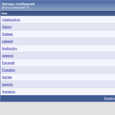
Авторы сообщений
Всего сообщений: 42
Имя
vladmoskva
Admin
Кабрик
saband
brailovsky
кимили
Евгений
Freedom
Артём
gpiento
Аннаель
Перейти