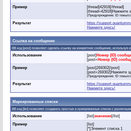
Пример
[thread]42918[/thread]
[thread=42918]Нажмите зд
(Предупреждение: ID темы/с
Результат
https://support.quantumm
Нажмите здесь!
Ссылка на сообщение
BB код [post] позволяет сделать ссылку на конкретное сообщение, используя 
Использование
[post]
Номер (ID) сообщ
[post=
Номер (ID) сооб
Пример
[post]269302[/post]
[post=269302]Нажмите зд
(Предупреждение: ID темы/с
Результат
https://support.quantum
Нажмите здесь!
Маркированные списки
BB код [list] позволяет создавать простые и нумерованные списки с различны
Использование
[list]
значение
[/list]
Пример
[list]
[*]Элемент списка 1