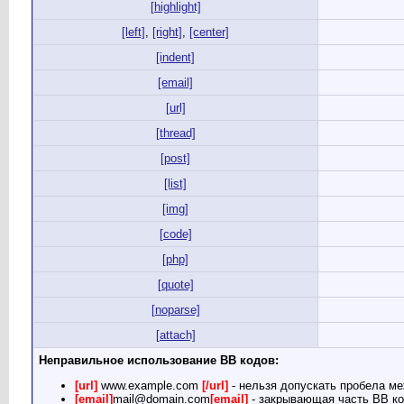
[highlight]
[left]
,
[right]
,
[center]
[indent]
[email]
[url]
[thread]
[post]
[list]
[img]
[code]
[php]
[quote]
[noparse]
[attach]
Неправильное использование BB кодов:
[url]
www.example.com
[/url]
- нельзя допускать пробела ме
[email]
mail@domain.com
[email]
- закрывающая часть BB ко