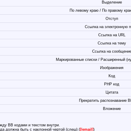
Выделение
По левому краю / По правому краю
Отступ
Ссылка на электронную п
Ссылка на URL
Ссылка на тему
Ссылка на сообщени
Маркированные списки / Расширенный (н
Изображения
Код
PHP код
Цитата
Прекратить распознавание B
Вложение
жду BB кодами и текстом внутри.
да должна быть с наклонной чертой (слеш) (
[/email]
)