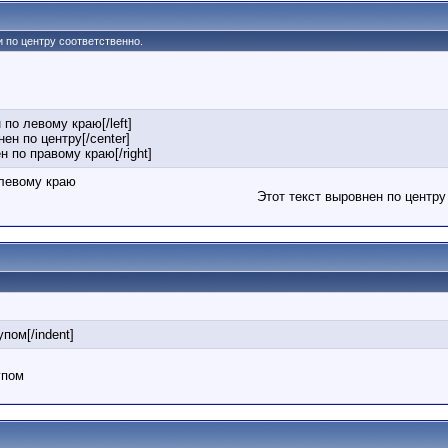
 и по центру соответственно.
 по левому краю[/left]
нен по центру[/center]
ен по правому краю[/right]
 левому краю
Этот текст выровнен по центру
упом[/indent]
упом