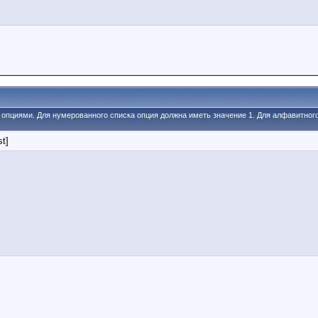
и опциями. Для нумерованного списка опция должна иметь значение 1. Для алфавитног
st]