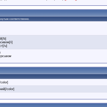
ркнутым соответственно.
й[/b]
сивом[/i]
т[/u]
й
урсивом
/color]
ний[/color]