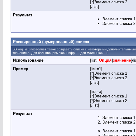
[*]Элемент списка 2
[/list]
Результат
Элемент списка 1
Элемент списка 2
Расширенный (нумерованный) список
BB код [list] позволяет также создавать списки с некоторыми дополнительным
значение а. Для больших римских цифр - I, для маленьких - i.
Использование
[list=
Опция
]
значение
[/li
Пример
[list=1]
[*]Элемент списка 1
[*]Элемент списка 2
[/list]
[list=a]
[*]Элемент списка 1
[*]Элемент списка 2
[/list]
Результат
Элемент списка 1
Элемент списка 2
Элемент списка 1
Элемент списка 2