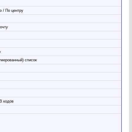
 / По центру
очту
е
умерованный) список
B кодов