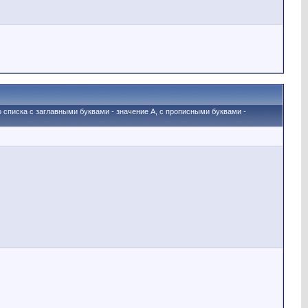
о списка с заглавными буквами - значение A, с прописными буквами -