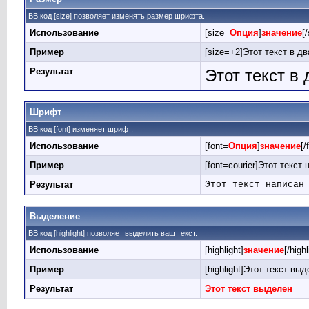
BB код [size] позволяет изменять размер шрифта.
Использование
[size=
Опция
]
значение
[
Пример
[size=+2]Этот текст в д
Результат
Этот текст в
Шрифт
BB код [font] изменяет шрифт.
Использование
[font=
Опция
]
значение
[/
Пример
[font=courier]Этот текст
Результат
Этот текст написан
Выделение
BB код [highlight] позволяет выделить ваш текст.
Использование
[highlight]
значение
[/highl
Пример
[highlight]Этот текст выде
Результат
Этот текст выделен