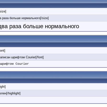
/size]
ва раза больше нормального[/size]
 два раза больше нормального
font]
 написан шрифтом Courier[/font]
 шрифтом Courier
ight]
лен[/highlight]