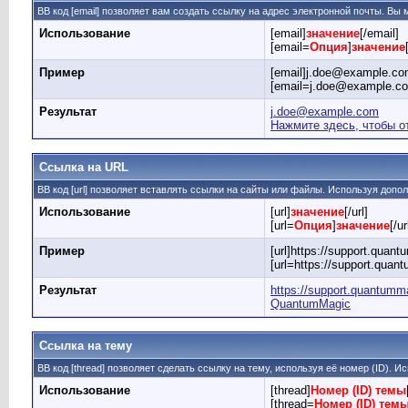
BB код [email] позволяет вам создать ссылку на адрес электронной почты. Вы
Использование
[email]
значение
[/email]
[email=
Опция
]
значение
Пример
[email]j.doe@example.com
[email=j.doe@example.c
Результат
j.doe@example.com
Нажмите здесь, чтобы о
Ссылка на URL
BB код [url] позволяет вставлять ссылки на сайты или файлы. Используя доп
Использование
[url]
значение
[/url]
[url=
Опция
]
значение
[/ur
Пример
[url]https://support.quant
[url=https://support.qua
Результат
https://support.quantumm
QuantumMagic
Ссылка на тему
BB код [thread] позволяет сделать ссылку на тему, используя её номер (ID).
Использование
[thread]
Номер (ID) темы
[thread=
Номер (ID) тем