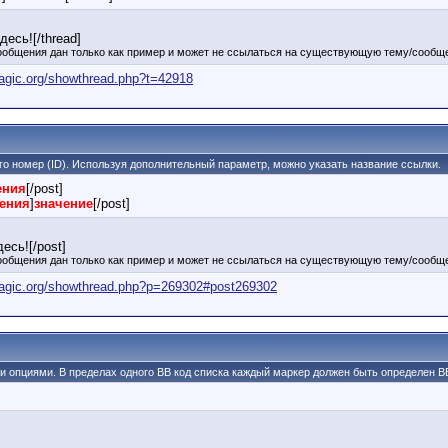
есь![/thread]
ообщения дан только как пример и может не ссылаться на существующую тему/сообще
agic.org/showthread.php?t=42918
его номер (ID). Используя дополнительный параметр, можно указать название ссылки.
ения
[/post]
щения
]
значение
[/post]
есь![/post]
ообщения дан только как пример и может не ссылаться на существующую тему/сообще
magic.org/showthread.php?p=269302#post269302
ми опциями. В пределах одного BB код списка каждый маркер должен быть определен BB 