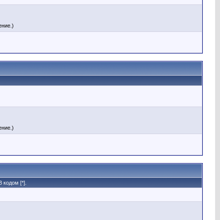
ние.)
ние.)
кодом [*].