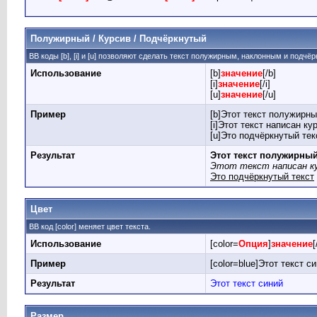
Полужирный / Курсив / Подчёркнутый
BB коды [b], [i] и [u] позволяют сделать текст полужирным, наклонным и подчё
Использование
[b]
значение
[/b]
[i]
значение
[/i]
[u]
значение
[/u]
Пример
[b]Этот текст полужирны
[i]Этот текст написан кур
[u]Это подчёркнутый текс
Результат
Этот текст полужирны
Этот текст написан к
Это подчёркнутый текст
Цвет
BB код [color] меняет цвет текста.
Использование
[color=
Опция
]
значение
[
Пример
[color=blue]Этот текст си
Результат
Этот текст синий
Размер