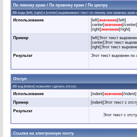
По левому краю / По правому краю / По центру
BB коды [left], [right] и [center] выравнивают текст по левому или правому краю
Использование
[left]
значение
[/left]
[center]
значение
[/center]
[right]
значение
[/right]
Пример
[left]Этот текст выровнен
[center]Этот текст выров
[right]Этот текст выровн
Результат
Этот текст выровнен по
Отступ
BB код [indent] позволяет сделать отступ.
Использование
[indent]
значение
[/indent]
Пример
[indent]Этот текст с отст
Результат
Этот текст с отст
Ссылка на электронную почту