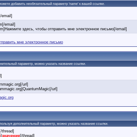
 можете добавить необязательный параметр 'name' к вашей ссылке.
[/email]
[/email]
om]Нажмите здесь, чтобы отправить мне электронное письмо[/email]
тправить мне электронное письмо
олнительный параметр, можно указать название ссылки.
l]
ummagic.org[/url]
ntummagic.org]QuantumMagic[/url]
agic.org
 Используя дополнительный параметр, можно указать название ссылки.
[/thread]
ы
]
значение
[/thread]