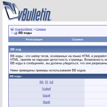
QuantumMagic
>
Справка
BB коды
Регистрация
Справка
BB код
BB коды - это набор тегов, основанных на языке HTML и разраб
HTML, причём не нарушая целостность страницы. Возможность и
BB коды в сообщениях, вы должны убедиться, что они разрешен
Ниже приведены примеры использования BB кодов.
BB коды
[b]
,
[i]
,
[u]
[color]
[size]
[font]