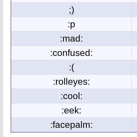
;)
:p
:mad:
:confused:
:(
:rolleyes:
:cool:
:eek:
:facepalm: