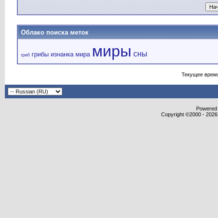
Облако поиска меток
миры
сны
грибы
изнанка мира
гриб
Текущее врем
Powered b
Copyright ©2000 - 2026,