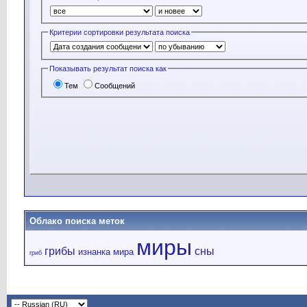
Критерии сортировки результата поиска
Показывать результат поиска как
Тем
Сообщений
Облако поиска меток
миры
грибы
сны
изнанка мира
гриб