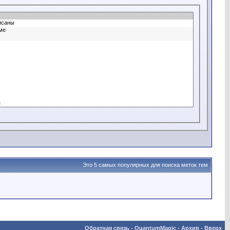
Это 5 самых популярных для поиска меток тем
Обратная связь
-
QuantumMagic
-
Архив
-
Вверх