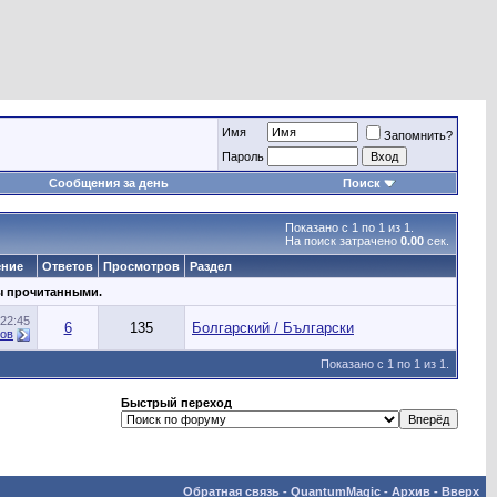
Имя
Запомнить?
Пароль
Сообщения за день
Поиск
Показано с 1 по 1 из 1.
На поиск затрачено
0.00
сек.
ение
Ответов
Просмотров
Раздел
ы прочитанными.
22:45
6
135
Болгарский / Български
ов
Показано с 1 по 1 из 1.
Быстрый переход
Обратная связь
-
QuantumMagic
-
Архив
-
Вверх