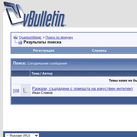
QuantumMagic
>
Поиск по форуму
Результаты поиска
Регистрация
Справка
Поиск:
Сегодняшние сообщения
Тема / Автор
Темы ниже не б
Разкази, създадени с помощта на изкуствен интелект
Иван Славов