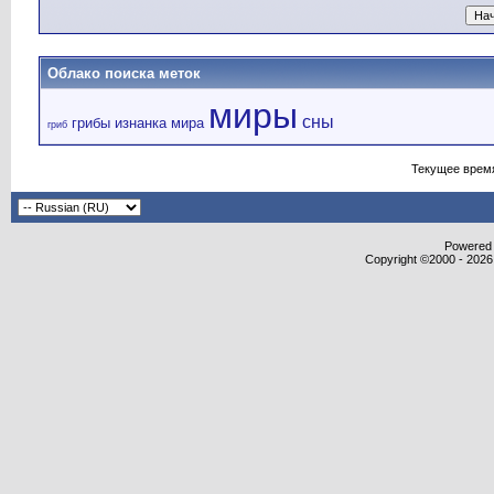
Облако поиска меток
миры
сны
грибы
изнанка мира
гриб
Текущее врем
Powered b
Copyright ©2000 - 2026,