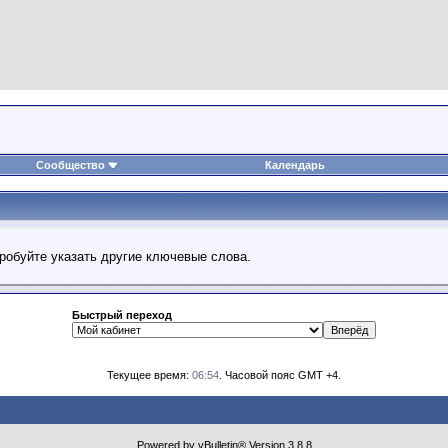
Сообщество
Календарь
робуйте указать другие ключевые слова.
Быстрый переход
Текущее время:
06:54
. Часовой пояс GMT +4.
Powered by vBulletin® Version 3.8.8