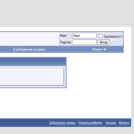
Имя
Запомнить?
Пароль
Сообщения за день
Поиск
Обратная связь
-
QuantumMagic
-
Архив
-
Вверх