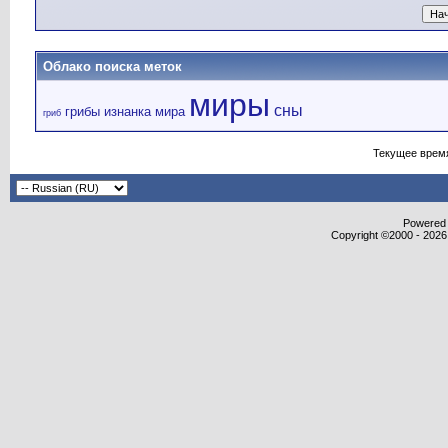
Облако поиска меток
миры
сны
грибы
изнанка мира
гриб
Текущее врем
Powered b
Copyright ©2000 - 2026,