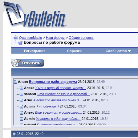
QuantumMagic
>
Наш форум
>
Общие вопросы
Вопросы по работе форума
Регистрация
Справка
Сообщество
Алекс
Вопросы по работе форума
23.01.2015,
22:49
Алекс
У меня первый вопрос. Форум...
23.01.2015,
22:51
saband
Это скорее связано с работой...
23.01.2015,
23:06
Агни
А верните время как было :)...
24.01.2015,
02:33
Admin
:) я подумаю :)
24.01.2015,
03:34
Алекс
Еще время от московского...
24.01.2015,
10:12
Admin
да время я сбил случайно....
24.01.2015,
19:34
saband
Я провел определенные...
25.01.2015,
08:20
brailovsky
Re: Вопросы по работе форума
21.02.2015,
00:04
23.01.2015, 22:49
saband
Re: Вопросы по работе форума
21.02.2015,
00:28