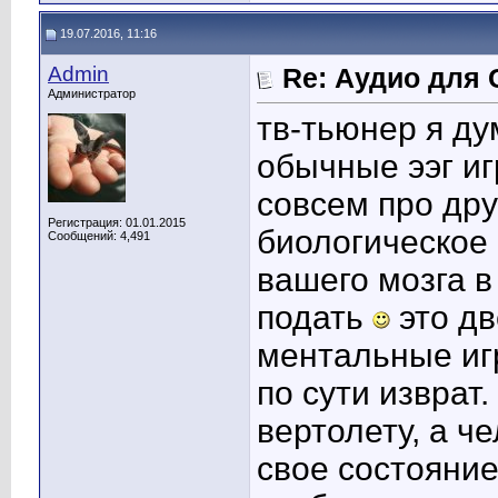
19.07.2016, 11:16
Admin
Re: Аудио для 
Администратор
тв-тьюнер я ду
обычные ээг иг
совсем про дру
Регистрация: 01.01.2015
биологическое
Сообщений: 4,491
вашего мозга в
подать
это дв
ментальные игр
по сути изврат
вертолету, а ч
свое состояни