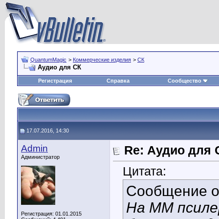
QuantumMagic
>
Коммерческие изделия
>
СК
Аудио для СК
Регистрация
Справка
Сообщество
17.07.2016, 14:30
Admin
Re: Аудио для 
Администратор
Цитата:
Сообщение 
На ММ псиле
Регистрация: 01.01.2015