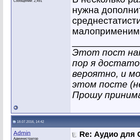
Сообщений: 2,491
нужна дополни
среднестатисти
малоприменим
____________
Этот пост нап
пор я достато
вероятно, и мо
этом посте (не
Прошу приним
18.07.2016, 14:42
Admin
Re: Аудио для 
Администратор