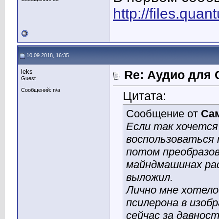
http://files.qu
10.09.2018, 16:35
leks
Re: Аудио для 
Guest
Сообщений: n/a
Цитата:
Сообщение от
Са
Если так хочется
воспользоваться 
потом преобразов
майндмашинах рас
выложил.
Лично мне хотело
псилерона в изобр
сейчас за давнос