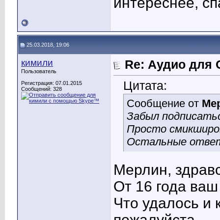
интереснее, с
25.03.2018, 19:06
кимили
Re: Аудио для 
Пользователь
Цитата:
Регистрация: 07.01.2015
Сообщений: 328
Сообщение от
Ме
Забыл подписатьс
Просто смикширов
Остальные ответ
Мерлин, здравс
От 16 года ваш 
Что удалось и 
пожалуйста.