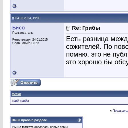
04.02.2024, 19:00
Бисо
Re: Грибы
Пользователь
Есть разница межд
Регистрация: 24.01.2015
Сообщений: 1,570
сожителей. По пов
помню, это не пуб
это хорошо бы обс
Метки
гриб
,
грибы
«
Предыдущ
Ваши права в разделе
Вы
не можете
создавать новые темы