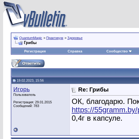
QuantumMagic
>
Практикум
>
Здоровье
Грибы
Регистрация
Справка
Сообщество
19.02.2023, 15:56
Игорь
Re: Грибы
Пользователь
ОК, благодарю. Пок
Регистрация: 29.01.2015
Сообщений: 783
https://55gramm.by/
0,4г в капсуле.