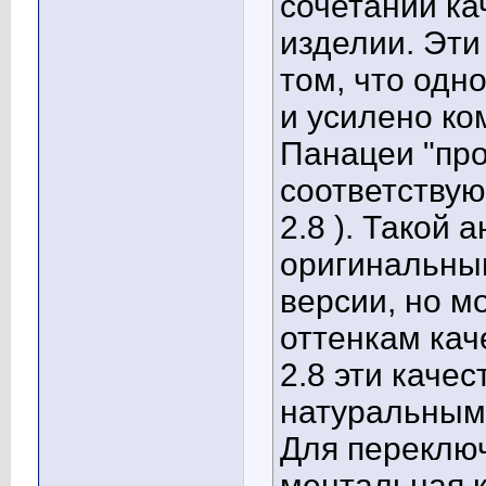
сочетании кач
изделии. Эти
том, что одн
и усилено ко
Панацеи "пр
соответствую
2.8 ). Такой 
оригинальны
версии, но м
оттенкам каче
2.8 эти каче
натуральным
Для переключ
ментальная 