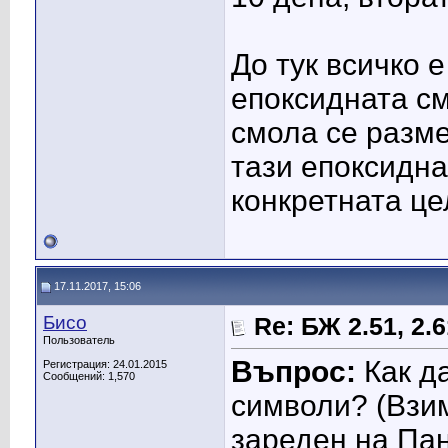
До тук всичко 
епоксидната см
смола се разме
тази епоксидна
конкретната це
17.11.2017, 15:06
Бисо
Re: БЖ 2.51, 2.61
Пользователь
Въпрос:
Как да
Регистрация: 24.01.2015
Сообщений: 1,570
символи? (Взим
зареден на Пан