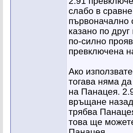
2.91 превключе
слабо в сравне
първоначално с
казано по друг
по-силно прояв
превключена на
Ако използвате
тогава няма д
на Панацея. 2.
връщане назад.
трябва Панацея
това ще можете
Панацея.