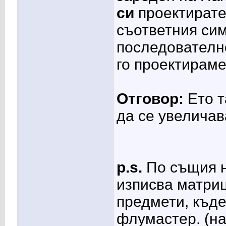
си
проектирате
съответния сим
последователно
го проектираме
Отговор:
Ето т
да се увеличав
p.s.
По същия н
изписва матриц
предмети, къде
флумастер. (на