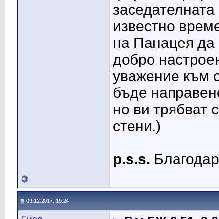
заседателната
известно врем
на Панацея да 
добро настроен
уважение към 
бъде направено
но ви трябват 
стени.)
p.s.s.
Благодар
09.12.2017, 19:24
Бисо