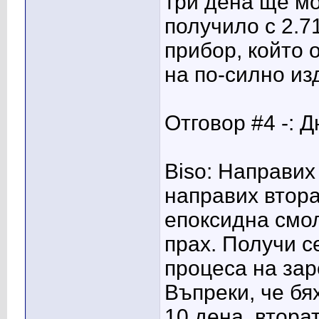
три дена ще мо
получило с 2.7
прибор, който 
на по-силно из
Отговор #4 -: Д
Biso: Направих 
направих втора
епоксидна смол
прах. Получи с
процеса на зар
Въпреки, че бя
10 дена, втора