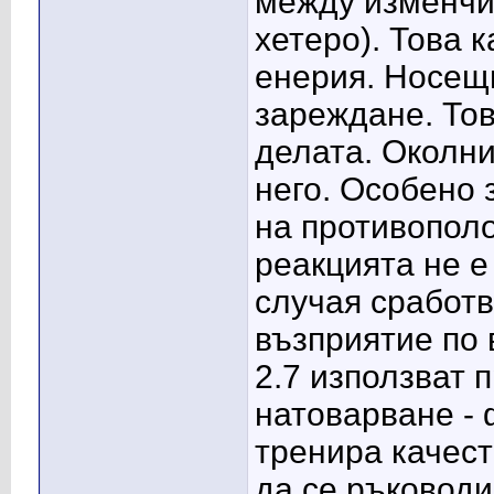
между изменчив
хетеро). Това 
енерия. Носещ
зареждане. Тов
делата. Околни
него. Особено
на противополо
реакцията не е
случая сработв
възприятие по 
2.7 използват 
натоварване - 
тренира качест
да се ръководи