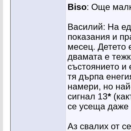
Biso
: Още мал
Василий: На ед
показания и пр
месец. Детето 
двамата е тежк
състоянието и 
тя дърпа енеги
намери, но най
сигнал 13
*
(как
се усеща даже 
Аз свалих от с