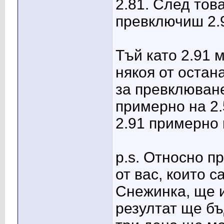
2.81. След то
превключиш 2.91
Тъй като 2.91 
някоя от остан
за превклюване
примерно на 2.5
2.91 примерно н
p.s. Относно п
от вас, които 
Снежинка, ще 
резултат ще бъ