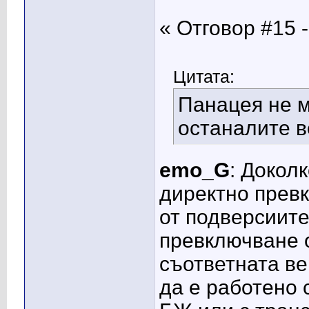
« Отговор #15 -
Цитата:
Панацея не м
останалите в
emo_G
: Докол
директно прев
от подверсиите
превключване 
съответната ве
да е работено 