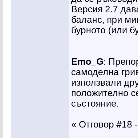
Версия 2.7 дав
баланс, при м
бурното (или б
Emo_G
: Препо
самоделна грив
използвали др
положително с
състояние.
« Отговор #18 -