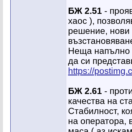
БЖ 2.51
- проя
хаос ), позвол
решение, нови 
възстановяване
Неща напълно 
да си представ
https://postim
БЖ 2.61
- прот
качества на ст
Стабилност, ко
на оператора, 
маса ( аз искам