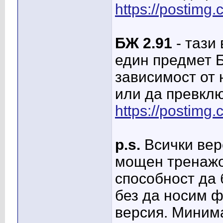
https://postimg
БЖ 2.91
- тази
един предмет БЖ
зависимост от
или да превклю
https://postimg
p.s.
Всички верс
мощен тренажо
способност да 
без да носим ф
версия. Миним