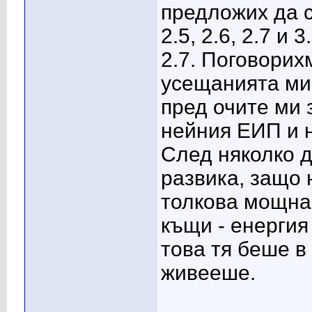
предложих да с
2.5, 2.6, 2.7 и
2.7. Поговорих
усещанията ми 
пред очите ми 
нейния ЕИП и н
След няколко д
развика, защо 
толкова мощна
къщи - енергия
това тя беше в
живееше.