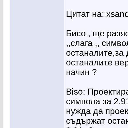
Цитат на: xsand
Бисо , ще разя
,,слага ,, симв
останалите,за
останалите вер
начин ?
Biso: Проектир
символа за 2.9
нужда да проек
съдържат остана