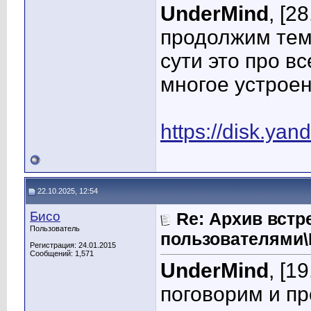
UnderMind
, [2
продолжим тем
сути это про в
многое устроен
https://disk.y
22.10.2025, 12:54
Бисо
Re: Архив встр
Пользователь
пользователями
Регистрация: 24.01.2015
Сообщений: 1,571
UnderMind
, [1
поговорим и пр