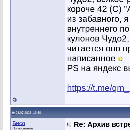
короче 42 (С) 
из забавного, 
внутреннего по
кулонов Чудо2,
читается оно 
написанное
PS на яндекс в
https://t.me/qm
03.07.2026, 13:50
Бисо
Re: Архив встр
Пользователь