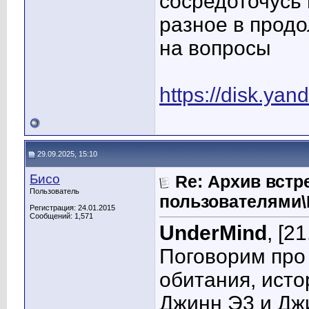
сосредоточусь 
разное в продо
на вопросы
https://disk.y
29.09.2025, 15:10
Бисо
Re: Архив встр
Пользователь
пользователями
Регистрация: 24.01.2015
Сообщений: 1,571
UnderMind
, [2
Поговорим про
обитания, исто
Джинн Э3 и Дж