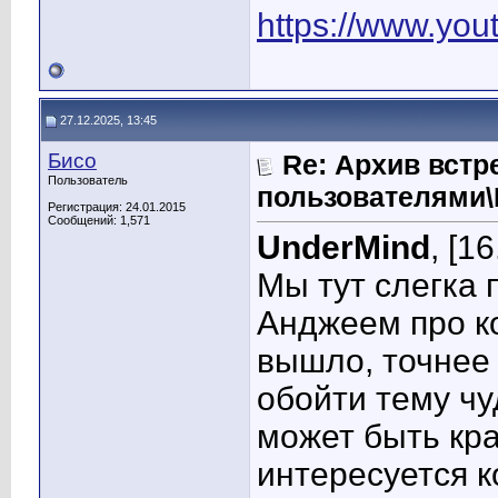
https://www.yo
27.12.2025, 13:45
Бисо
Re: Архив встр
Пользователь
пользователями
Регистрация: 24.01.2015
Сообщений: 1,571
UnderMind
, [1
Мы тут слегка п
Анджеем про к
вышло, точнее
обойти тему ч
может быть кра
интересуется 