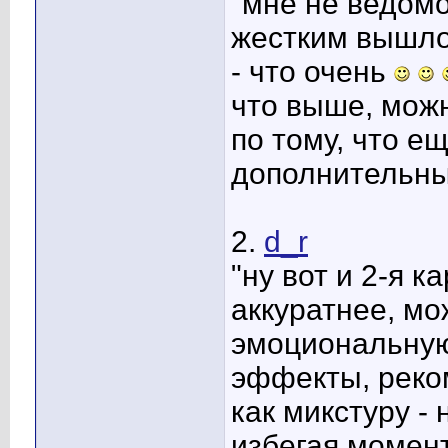
"мне не ведомо,
жестким вышло
- что очень
что выше, можн
по тому, что е
дополнительные
2.
d_r
"ну вот и 2-я к
аккуратнее, мо
эмоциональную
эффекты, реко
как микстуру -
избегая момент