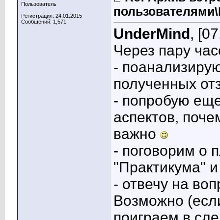
Пользователь
пользователями
Регистрация: 24.01.2015
Сообщений: 1,571
UnderMind
, [0
Через пару час
- поанализиру
полученных от
- попробую еще
аспектов, поче
важно
- поговорим о
"Практикума" и
- отвечу на воп
Возможно (если
поиграем в сле