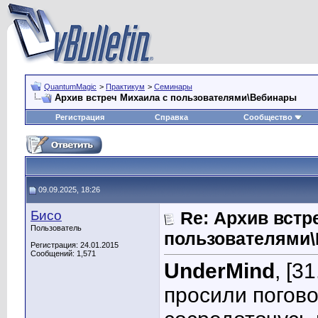
QuantumMagic
>
Практикум
>
Семинары
Архив встреч Михаила с пользователями\Вебинары
Регистрация
Справка
Сообщество
09.09.2025, 18:26
Бисо
Re: Архив встр
Пользователь
пользователями
Регистрация: 24.01.2015
Сообщений: 1,571
UnderMind
, [3
просили погов