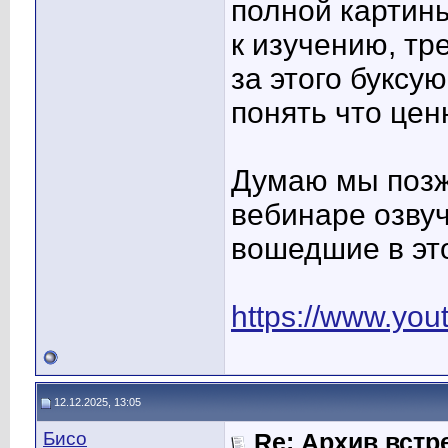
полной картины
к изучению, тре
за этого буксу
понять что цен
Думаю мы позж
вебинаре озву
вошедшие в это
https://www.yo
12.12.2025, 13:05
Бисо
Re: Архив встр