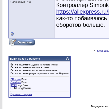
Сообщений: 783
Контроллер Simonk
https://aliexpress.
как-то побаиваюсь 
оборотов больше.
«
Предыдущ
Ваши права в разделе
Вы
не можете
создавать новые темы
Вы
не можете
отвечать в темах
Вы
не можете
прикреплять вложения
Вы
не можете
редактировать свои сообщения
BB коды
Вкл.
Смайлы
Вкл.
[IMG]
код
Вкл.
HTML код
Выкл.
Правила форума
Текущее врем