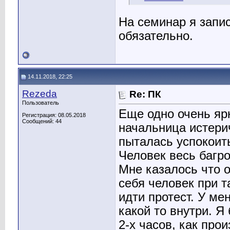
На семинар я запис
обязательно.
14.11.2018, 22:25
Rezeda
Re: ПК
Пользователь
Еще одно очень яр
Регистрация: 08.05.2018
Сообщений: 44
начальница истерич
пыталась успокоить
Человек весь багро
Мне казалось что о
себя человек при т
идти протест. У ме
какой то внутри. Я
2-х часов, как про