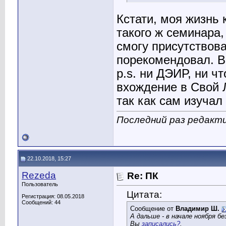
Кстати, моя жизнь 
такого ж семинара, 
смогу присутствова
порекомендовал. В
p.s. ни ДЭИР, ни ч
вхождение в Свой 
так как сам изучал
Последний раз редакти
22.10.2018, 15:27
Rezeda
Re: ПК
Пользователь
Цитата:
Регистрация: 08.05.2018
Сообщений: 44
Сообщение от
Владимир Ш.
А дальше - в начале ноября б
Вы
записались?
.