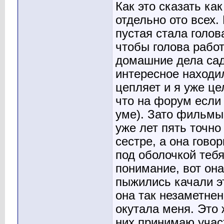
Как это сказать ка
отдельно ото всех.
пустая стала голов
чтобы голова рабо
домашние дела сад
интересное находил
цепляет и я уже це
что на форум если 
уме). Зато фильмы 
уже лет пять точно
сестре, а она гово
под оболочкой тебя
понимание, вот он
пыжились качали эт
она так незаметне
окутала меня. Это 
них принимаю учас