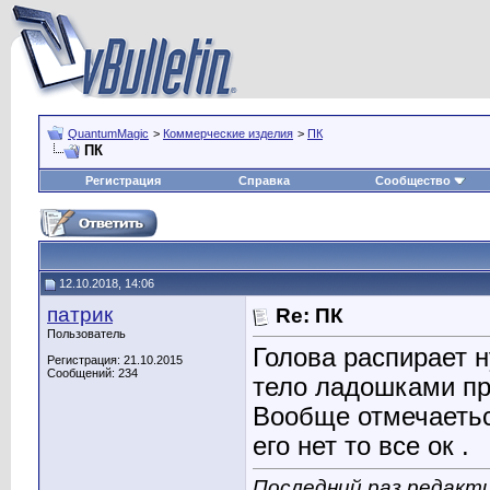
QuantumMagic
>
Коммерческие изделия
>
ПК
ПК
Регистрация
Справка
Сообщество
12.10.2018, 14:06
патрик
Re: ПК
Пользователь
Голова распирает 
Регистрация: 21.10.2015
Сообщений: 234
тело ладошками про
Вообще отмечаетьс
его нет то все ок .
Последний раз редакти