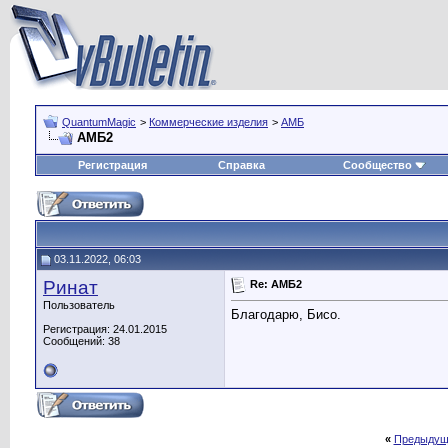
QuantumMagic
>
Коммерческие изделия
>
АМБ
АМБ2
Регистрация
Справка
Сообщество
03.11.2022, 06:03
Ринат
Re: АМБ2
Пользователь
Благодарю, Бисо.
Регистрация: 24.01.2015
Сообщений: 38
«
Предыдущ