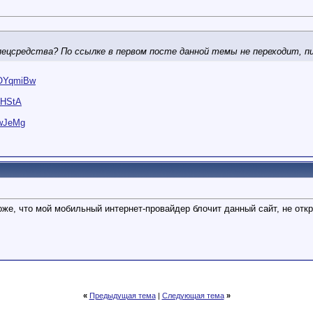
пецсредства? По ссылке в первом посте данной темы не переходит, 
7OYqmiBw
jHStA
RwJeMg
оже, что мой мобильный интернет-провайдер блочит данный сайт, не отк
«
Предыдущая тема
|
Следующая тема
»