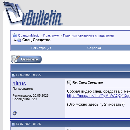
QuantumMagic
>
Практикум
>
Практики, связанные с изделиями
Спец Средство
Регистрация
Справка
17.09.2023, 00:25
altrus
Re: Спец Средство
Пользователь
Собрал видео спец. средства с ме
https://mega.nz/file/YyMnAAQQ#D
Регистрация: 20.05.2023
Сообщений: 220
(Это можно здесь публиковать?)
14.07.2025, 01:36