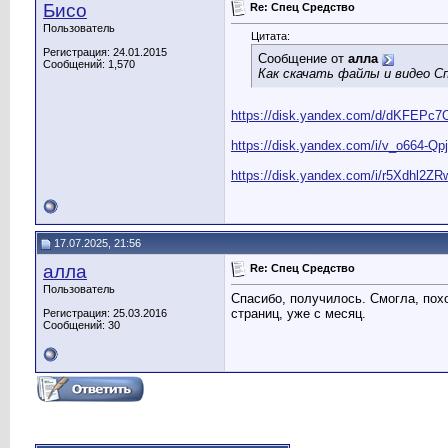
Бисо
Re: Спец Средство
Пользователь
Цитата:
Регистрация: 24.01.2015
Сообщение от
алла
Сообщений: 1,570
Как скачать файлы и видео С
https://disk.yandex.com/d/dKFEPc
https://disk.yandex.com/i/v_o664-Qp
https://disk.yandex.com/i/r5Xdhl2Z
17.07.2025, 21:56
алла
Re: Спец Средство
Пользователь
Спасибо, получилось. Смогла, пох
страниц, уже с месяц.
Регистрация: 25.03.2016
Сообщений: 30