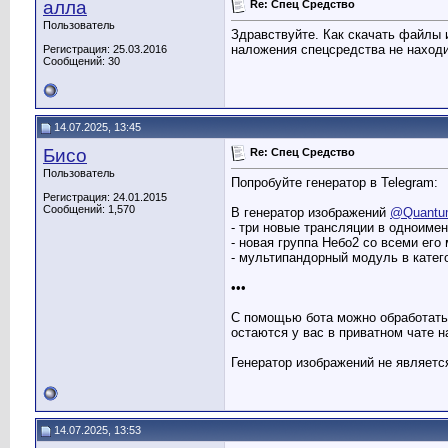
алла
Re: Спец Средство
Пользователь
Здравствуйте. Как скачать файлы 
наложения спецсредства не находи
Регистрация: 25.03.2016
Сообщений: 30
14.07.2025, 13:45
Бисо
Re: Спец Средство
Пользователь
Попробуйте генератор в Telegram:
Регистрация: 24.01.2015
Сообщений: 1,570
В генератор изображений
@Quantum
- три новые трансляции в одноимен
- новая группа Небо2 со всеми его
- мультипандорный модуль в катег
•••
С помощью бота можно обработать
остаются у вас в приватном чате н
Генератор изображений не являетс
14.07.2025, 13:53