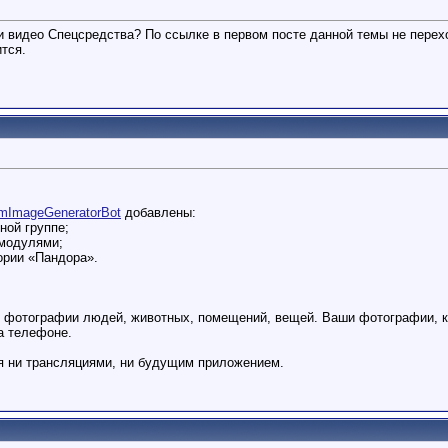
и видео Спецсредства? По ссылке в первом посте данной темы не перехо
тся.
ImageGeneratorBot
добавлены:
ной группе;
 модулями;
ории «Пандора».
 фотографии людей, животных, помещений, вещей. Ваши фотографии, ко
а телефоне.
я ни трансляциями, ни будущим приложением.