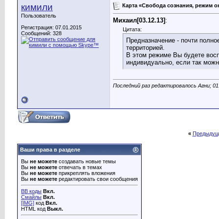
кимили
Карта «Свобода сознания, режим о
Пользователь
Михаил[03.12.13]
:
Регистрация: 07.01.2015
Цитата:
Сообщений: 328
Предназначение - почти полно
территорией.
В этом режиме Вы будете восп
индивидуально, если так можно 
Последний раз редактировалось Агни; 01
«
Предыдущ
Ваши права в разделе
Вы
не можете
создавать новые темы
Вы
не можете
отвечать в темах
Вы
не можете
прикреплять вложения
Вы
не можете
редактировать свои сообщения
BB коды
Вкл.
Смайлы
Вкл.
[IMG]
код
Вкл.
HTML код
Выкл.