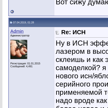
Вот сижу думаю
07.04.2019, 01:28
Admin
Re: ИСН
Администратор
Ну в ИСН эфф
лазером в высо
склеишь и как 
Регистрация: 01.01.2015
самоделкой? я
Сообщений: 4,491
нового исн/ябл
серийного прои
применяемой те
надо вроде как