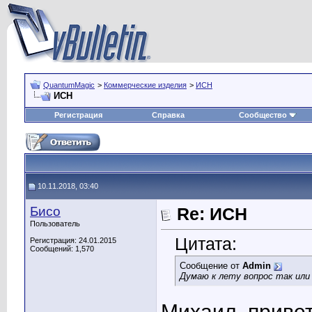
QuantumMagic
>
Коммерческие изделия
>
ИСН
ИСН
Регистрация
Справка
Сообщество
10.11.2018, 03:40
Бисо
Re: ИСН
Пользователь
Цитата:
Регистрация: 24.01.2015
Сообщений: 1,570
Сообщение от
Admin
Думаю к лету вопрос так или
Михаил, привет