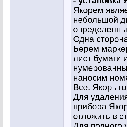
- установка 
Якорем явля
небольшой д
определенны
Одна сторона
Берем марке
лист бумаги 
нумерованный
наносим номе
Все. Якорь го
Для удаления
прибора Якор
отложить в с
Для полного 